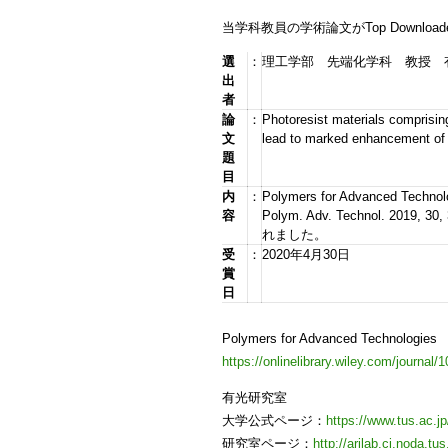
当学科教員の学術論文がTop Downloaded
選
：
理工学部 先端化学科 教授 有
出
者
論
：
Photoresist materials comprisin
文
lead to marked enhancement of 
題
目
内
：
Polymers for Advanced Tech
容
Polym. Adv. Technol. 2
れました。
受
：
2020年4月30日
賞
日
Polymers for Advanced Technologies
https://onlinelibrary.wiley.com/journal
有光研究室
大学公式ページ：
https://www.tus.ac.j
研究室ページ：
http://arilab.ci.noda.tus