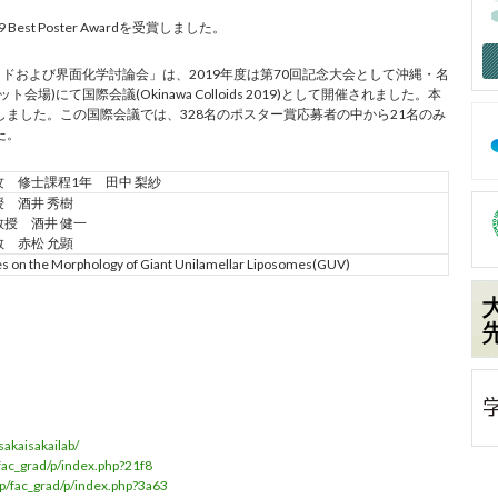
9 Best Poster Awardを受賞しました。
ドおよび界面化学討論会」は、2019年度は第70回記念大会として沖縄・名
場)にて国際会議(Okinawa Colloids 2019)として開催されました。本
rdを受賞しました。この国際会議では、328名のポスター賞応募者の中から21名のみ
した。
 修士課程1年 田中 梨紗
 酒井 秀樹
授 酒井 健一
 赤松 允顕
elles on the Morphology of Giant Unilamellar Liposomes(GUV)
sakaisakailab/
/fac_grad/p/index.php?21f8
jp/fac_grad/p/index.php?3a63