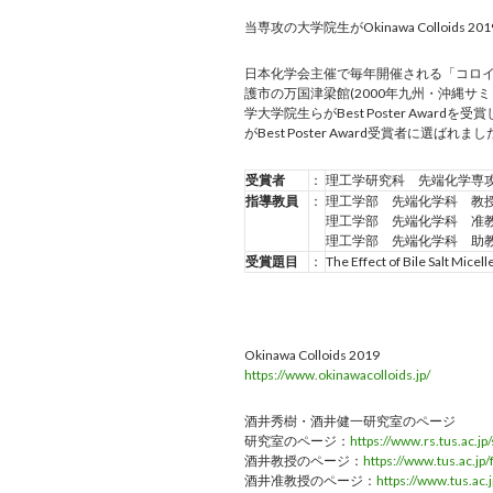
当専攻の大学院生がOkinawa Colloids 201
日本化学会主催で毎年開催される「コロイ
護市の万国津梁館(2000年九州・沖縄サミット会
学大学院生らがBest Poster Awa
がBest Poster Award受賞者に選ばれま
受賞者
：
理工学研究科 先端化学専攻
指導教員
：
理工学部 先端化学科 教授
理工学部 先端化学科 准教
理工学部 先端化学科 助教
受賞題目
：
The Effect of Bile Salt Mic
Okinawa Colloids 2019
https://www.okinawacolloids.jp/
酒井秀樹・酒井健一研究室のページ
研究室のページ：
https://www.rs.tus.ac.jp/
酒井教授のページ：
https://www.tus.ac.jp
酒井准教授のページ：
https://www.tus.ac.