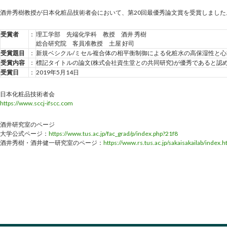
酒井秀樹教授が日本化粧品技術者会において、第20回最優秀論文賞を受賞しました
受賞者
：
理工学部 先端化学科 教授 酒井 秀樹
総合研究院 客員准教授 土屋 好司
受賞題目
：
新規ベシクル/ミセル複合体の相平衡制御による化粧水の高保湿性と
受賞内容
：
標記タイトルの論文(株式会社資生堂との共同研究)が優秀であると認
受賞日
：
2019年5月14日
日本化粧品技術者会
https://www.sccj-ifscc.com
酒井研究室のページ
大学公式ページ：
https://www.tus.ac.jp/fac_grad/p/index.php?21f8
酒井秀樹・酒井健一研究室のページ：
https://www.rs.tus.ac.jp/sakaisakailab/index.h