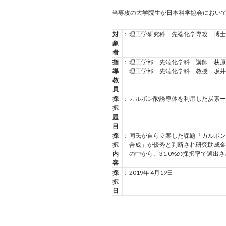
当専攻の大学院生が日本科学協会におい
対
：
理工学研究科 先端化学専攻 博士
象
者
指
：
理工学部 先端化学科 講師 荻原
導
理工学部 先端化学科 教授 坂井
教
員
採
：
カルボン酸誘導体を利用した炭素ー
択
題
目
採
：
同氏が自ら立案した課題「カルボ
択
合成」が優秀と判断され研究助成金
内
の中から、31.0%の採択率で選出
容
採
：
2019年 4月19日
択
日