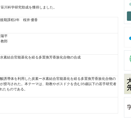
て笹川科学研究助成を獲得しました。
後期課程2年 桜井 優香
 陽平
 教郎
水素結合官能基化を経る多置換芳香族化合物の合成
ン酸誘導体を利用した炭素ー水素結合官能基化を経る多置換芳香族化合物の
が授与された。本テーマは、助教やポスドクを含む35歳以下の若手研究者
されたものである。