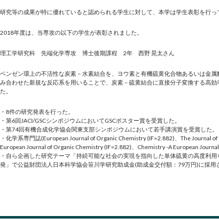
研究等の成果が特に優れていると認められる学生に対して、本学は学生表彰を行っ
2018年度は、当専攻の以下の学生が表彰されました。
理工学研究科 先端化学専攻 博士後期課程 2年 西野 晃太さん
ベンゼン環上の不活性な炭素－水素結合を、ヨウ素と有機硫黄化合物あるいは金属
み合わせた新規な反応系を用いることで、炭素－硫黄結合に直接分子変換する高効
た。
・8件の研究発表を行った。
・第6回JACI/GSCシンポジウムにおいてGSCポスター賞を受賞した。
・第74回有機合成化学協会関東支部シンポジウムにおいて若手講演賞を受賞した。
・化学系専門誌(European Journal of Organic Chemistry (IF=2.882)、The Journal of O
European Journal of Organic Chemistry (IF=2.882)、Chemistry -A European 
・自ら企画した研究テーマ「持続可能な社会の実現を指向した単体硫黄の高度利用
発」で公益財団法人日本科学協会笹川学研究助成金(助成金交付額：79万円)に採用