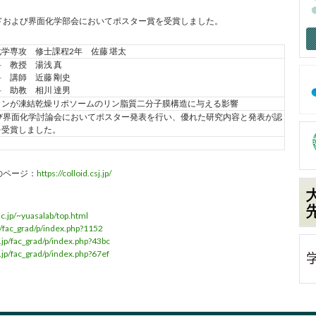
ドおよび界面化学部会においてポスター賞を受賞しました。
学専攻 修士課程2年 佐藤 堪太
 教授 湯浅 真
 講師 近藤 剛史
 助教 相川 達男
インが凍結乾燥リポソームのリン脂質二分子膜構造に与える影響
び界面化学討論会においてポスター発表を行い、優れた研究内容と発表が認
を受賞しました。
のページ：
https://colloid.csj.jp/
ac.jp/~yuasalab/top.html
p/fac_grad/p/index.php?1152
.jp/fac_grad/p/index.php?43bc
.jp/fac_grad/p/index.php?67ef