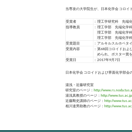
当専攻の大学院生が、日本化学会 コロイ
受賞者
：
理工学研究科 先端化
指導教員
：
理工学部 先端化学科
理工学部 先端化学科
理工学部 先端化学科
受賞題目
：
アルキルスルホベタ
受賞内容
：
第68回コロイドおよ
められ、ポスター賞
受賞日
：
2017年9月7日
日本化学会 コロイドおよび界面化学部会
湯浅・近藤研究室
研究室のページ：
http://www.rs.noda.tus.
湯浅真教授のページ：
http://www.tus.ac.j
近藤剛史講師のページ：
http://www.tus.ac
相川達男助教のページ：
http://www.tus.ac