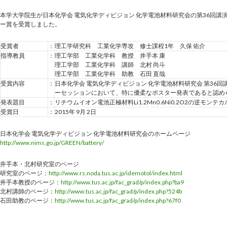
本学大学院生が日本化学会 電気化学ディビジョン 化学電池材料研究会の第36回講
ー賞を受賞しました。
受賞者
：
理工学研究科 工業化学専攻 修士課程1年 久保 佑介
指導教員
：
理工学部 工業化学科 教授 井手本 康
理工学部 工業化学科 講師 北村 尚斗
理工学部 工業化学科 助教 石田 直哉
受賞内容
：
日本化学会 電気化学ディビジョン 化学電池材料研究会 第36
ーセッションにおいて、特に優柔なポスター発表であると認め
発表題目
：
リチウムイオン電池正極材料Li1.2Mn0.6Ni0.2O2の逆モ
受賞日
：
2015年 9月 2日
日本化学会 電気化学ディビジョン 化学電池材料研究会のホームページ
http://www.nims.go.jp/GREEN/battery/
井手本・北村研究室のページ
研究室のページ：
http://www.rs.noda.tus.ac.jp/idemotol/index.html
井手本教授のページ：
http://www.tus.ac.jp/fac_grad/p/index.php?ba9
北村講師のページ：
http://www.tus.ac.jp/fac_grad/p/index.php?524b
石田助教のページ：
http://www.tus.ac.jp/fac_grad/p/index.php?67f0