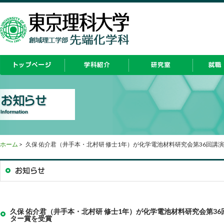
ホーム
>
久保 佑介君（井手本・北村研 修士1年）が化学電池材料研究会第36回講
久保 佑介君（井手本・北村研 修士1年）が化学電池材料研究会第36
ター賞を受賞