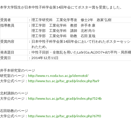
本学大学院生が日本中性子科学会第14回年会にてポスター賞を受賞しました。
受賞者
：
理工学研究科 工業化学専攻 修士2年 政家 弘樹
指導教員
：
理工学部 工業化学科 教授 井手本 康
理工学部 工業化学科 講師 北村 尚斗
理工学部 工業化学科 助教 石田 直哉
受賞内容
：
日本中性子科学会第14回年会において行われたポスターセッ
れたため。
発表題目
：
中性子回折・全散乱を用いたLaSr(Ga,AL)3O7+dの平均・局所
受賞日
：
2014年12月11日
井手本研究室のページ
研究室のページ：
http://www.rs.noda.tus.ac.jp/idemotol/
大学公式ページ：
http://www.tus.ac.jp/fac_grad/p/index.php?ba9
北村講師のページ
大学公式ページ：
http://www.tus.ac.jp/fac_grad/p/index.php?524b
石田助教のページ
大学公式ページ：
http://www.tus.ac.jp/fac_grad/p/index.php?67f0