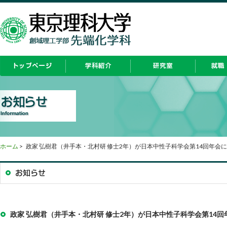
ホーム
>
政家 弘樹君（井手本・北村研 修士2年）が日本中性子科学会第14回年会
政家 弘樹君（井手本・北村研 修士2年）が日本中性子科学会第14