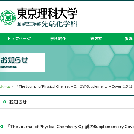
ホーム
>
『The Journal of Physical Chemistry C』誌のSupplementary Coverに選出
『The Journal of Physical Chemistry C』誌のSupplementary C