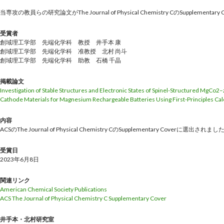
当専攻の教員らの研究論文がThe Journal of Physical Chemistry CのSupplement
受賞者
創域理工学部 先端化学科 教授 井手本 康
創域理工学部 先端化学科 准教授 北村 尚斗
創域理工学部 先端化学科 助教 石橋 千晶
掲載論文
Investigation of Stable Structures and Electronic States of Spinel-Structured MgCo2
Cathode Materials for Magnesium Rechargeable Batteries Using First-Principles Cal
内容
ACSのThe Journal of Physical Chemistry CのSupplementary Coverに選出されまし
受賞日
2023年6月8日
関連リンク
American Chemical Society Publications
ACS The Journal of Physical Chemistry C Supplementary Cover
井手本・北村研究室