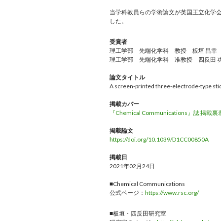
当学科教員らの学術論文が英国王立化学会出版『Chem
した。
受賞者
理工学部 先端化学科 教授 板垣 昌幸
理工学部 先端化学科 准教授 四反田 
論文タイトル
A screen-printed three-electrode-type stic
掲載カバー
『Chemical Communications』誌 掲載
掲載論文
https://doi.org/10.1039/D1CC00850A
掲載日
2021年02月24日
■Chemical Communications
公式ページ：
https://www.rsc.org/
■板垣・四反田研究室