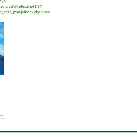
c.jp/
/fac_grad/p/index.php?1f37
c.jp/fac_grad/p/index.php?380c