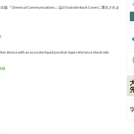
ical Communications』誌のOutside Back Coverに選出されま
功
ker device with an accurate liquid junction-type reference electrode
裏表紙